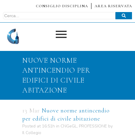
CONSIGLIO DISCIPLINA
AREA RISERVATA
NUOVE NORME
ANTINCENDIO PER
EDIFICI DI CIVILE
ABITAZIONE
13 Mar
Nuove norme antincendio
per edifici di civile abitazione
Posted at 16:51h
in
CNGeGL
,
PROFESSIONE
by
Il Collegio