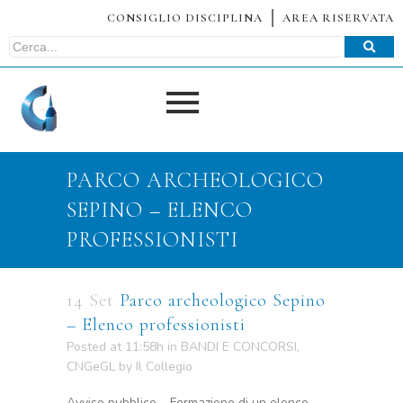
CONSIGLIO DISCIPLINA
AREA RISERVATA
PARCO ARCHEOLOGICO
SEPINO – ELENCO
PROFESSIONISTI
14 Set
Parco archeologico Sepino
– Elenco professionisti
Posted at 11:58h
in
BANDI E CONCORSI
,
CNGeGL
by
Il Collegio
Avviso pubblico – Formazione di un elenco