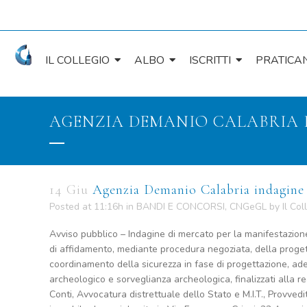
IL COLLEGIO
ALBO
ISCRITTI
PRATICAN
AGENZIA DEMANIO CALABRIA 
14 Giu
Agenzia Demanio Calabria indagine 
Posted at 11:16h
in
BANDI E CONCORSI
,
CNGeGL
by
Il Col
Avviso pubblico – Indagine di mercato per la manifestazion
di affidamento, mediante procedura negoziata, della proget
coordinamento della sicurezza in fase di progettazione, ad
archeologico e sorveglianza archeologica, finalizzati alla r
Conti, Avvocatura distrettuale dello Stato e M.I.T., Provved