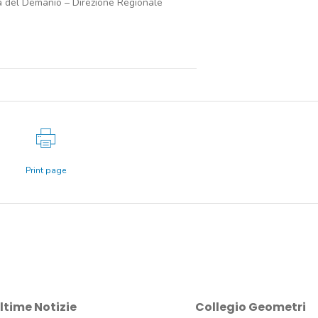
ia del Demanio – Direzione Regionale
Print page
ltime Notizie
Collegio Geometri