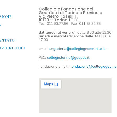
Collegio e Fondazione dei
O
Geometri di Torino e Provincia
Via Pietro Toselli 1
ZIONE
10129 – Torino (TO)
Tel. 011 53.77.56 Fax 011 53.32.85
A
dal lunedì al venerdì:
dalle 8.30 alle 13.30
lunedì e mercoledì:
anche dalle 14.00 alle
17.00
ANTATO
ZIONI UTILI​
email:
segreteria@collegiogeometri.to.it
PEC:
collegio.torino@geopec.it
Fondazione
email
:
fondazione@collegiogeometri