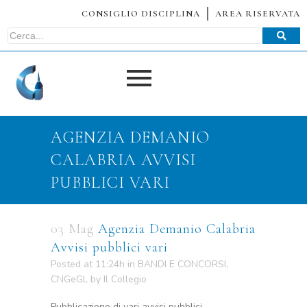
CONSIGLIO DISCIPLINA
AREA RISERVATA
AGENZIA DEMANIO
CALABRIA AVVISI
PUBBLICI VARI
03 Mag
Agenzia Demanio Calabria
Avvisi pubblici vari
Posted at 11:24h
in
BANDI E CONCORSI
,
CNGeGL
by
Il Collegio
Pubblicazione di vari avvisi pubblici –