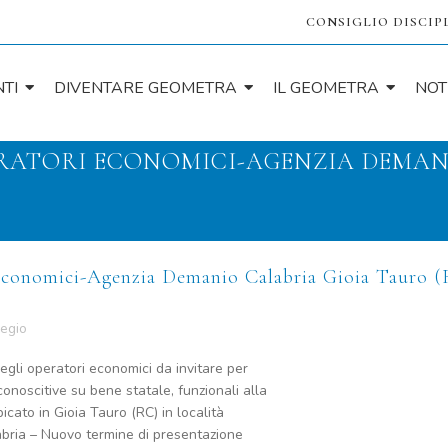
CONSIGLIO DISCIP
TI
DIVENTARE GEOMETRA
IL GEOMETRA
NOT
ERATORI ECONOMICI-AGENZIA DEMAN
Economici-Agenzia Demanio Calabria Gioia Tauro (
legio
egli operatori economici da invitare per
 conoscitive su bene statale, funzionali alla
bicato in Gioia Tauro (RC) in località
bria – Nuovo termine di presentazione