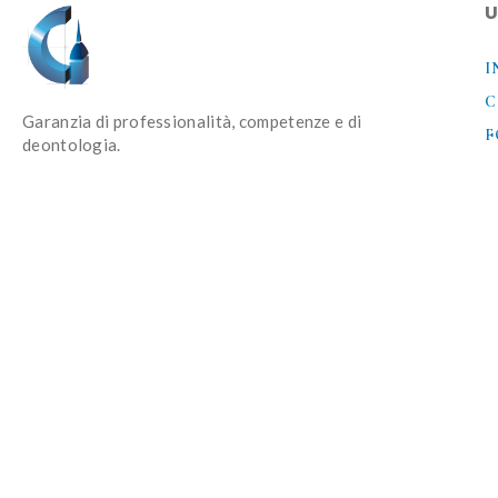
U
I
C
Garanzia di professionalità, competenze e di
F
deontologia.