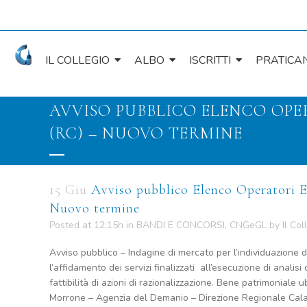
IL COLLEGIO
ALBO
ISCRITTI
PRATICAN
AVVISO PUBBLICO ELENCO OP
(RC) – NUOVO TERMINE
15 Giu
Avviso pubblico Elenco Operatori 
Nuovo termine
Posted at 12:15h
in
BANDI E CONCORSI
,
CNGeGL
by
Il Col
Avviso pubblico – Indagine di mercato per l’individuazione d
l’affidamento dei servizi finalizzati all’esecuzione di analisi
fattibilità di azioni di razionalizzazione. Bene patrimoniale u
Morrone – Agenzia del Demanio – Direzione Regionale Cala