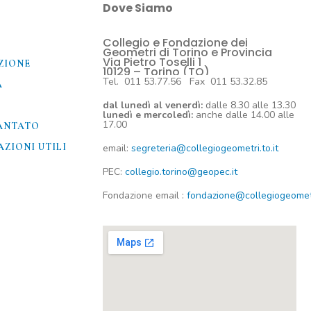
Dove Siamo
Collegio e Fondazione dei
O
Geometri di Torino e Provincia
Via Pietro Toselli 1
ZIONE
10129 – Torino (TO)
Tel. 011 53.77.56 Fax 011 53.32.85
A
dal lunedì al venerdì:
dalle 8.30 alle 13.30
lunedì e mercoledì:
anche dalle 14.00 alle
17.00
ANTATO
ZIONI UTILI​
email:
segreteria@collegiogeometri.to.it
PEC:
collegio.torino@geopec.it
Fondazione
email
:
fondazione@collegiogeometri