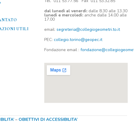
Tel. 011 53.77.56 Fax 011 53.32.85
A
dal lunedì al venerdì:
dalle 8.30 alle 13.30
lunedì e mercoledì:
anche dalle 14.00 alle
17.00
ANTATO
ZIONI UTILI​
email:
segreteria@collegiogeometri.to.it
PEC:
collegio.torino@geopec.it
Fondazione
email
:
fondazione@collegiogeometri
ILITA’
–
OBIETTIVI DI ACCESSIBILITA’