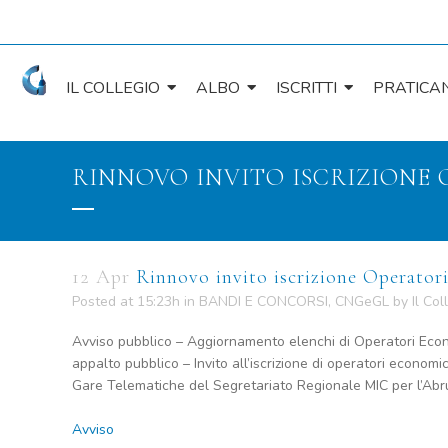
IL COLLEGIO
ALBO
ISCRITTI
PRATICAN
RINNOVO INVITO ISCRIZIONE
12 Apr
Rinnovo invito iscrizione Operator
Posted at 15:23h
in
BANDI E CONCORSI
,
CNGeGL
by
Il Col
Avviso pubblico – Aggiornamento elenchi di Operatori Econo
appalto pubblico – Invito all’iscrizione di operatori economic
Gare Telematiche del Segretariato Regionale MIC per l’Abr
Avviso