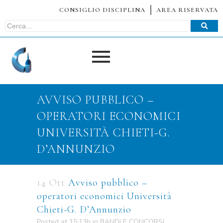
CONSIGLIO DISCIPLINA
AREA RISERVATA
AVVISO PUBBLICO –
OPERATORI ECONOMICI
UNIVERSITÀ CHIETI-G.
D’ANNUNZIO
14 Ott
Avviso pubblico –
operatori economici Università
Chieti-G. D’Annunzio
Posted at 15:13h
in
BANDI E CONCORSI
,