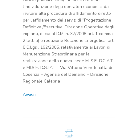
l’individuazione degli operatori economici da
invitare alla procedura di affidamento diretto
per l’affidamento dei servizi di “Progettazione
Definitiva /Esecutiva, Direzione Operativa degli
impianti, di cui al D.M. n. 37/2008 art. 1 comma
2 lett. a) e redazione Relazione Energetica, art.
8 D.Lgs . 192/2005, relativamente ai Lavori di
Manutenzione Straordinaria per la
realizzazione della nuova sede MI.S.E.-D.G.A.T.
e MI.S.E.-D.G.I.A.I. – Via Vittorio Veneto città di
Cosenza – Agenzia del Demanio – Direzione
Regionale Calabria
Avviso