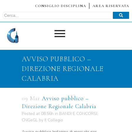
CONSIGLIO DISCIPLINA
AREA RISERVATA
AVVISO PUBBLICO –
DIREZIONE REGIONALE
CALABRIA
09 Mar
Avviso pubblico –
Direzione Regionale Calabria
Posted at 08:56h
in
BANDI E CONCORSI
,
CNGeGL
by
Il Collegio
Avviso pubblico Indagine di mercato per