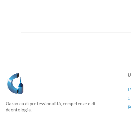
U
I
C
Garanzia di professionalità, competenze e di
F
deontologia.