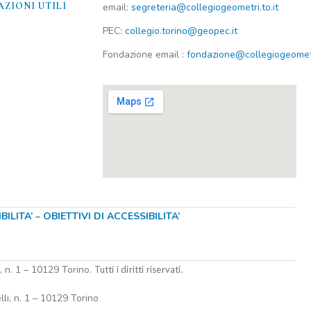
ZIONI UTILI​
email:
segreteria@collegiogeometri.to.it
PEC:
collegio.torino@geopec.it
Fondazione
email
:
fondazione@collegiogeometri
ILITA’
–
OBIETTIVI DI ACCESSIBILITA’
i, n. 1 – 10129 Torino.
Tutti i diritti riservati.
lli, n. 1 – 10129 Torino