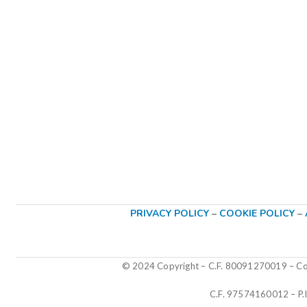
PRIVACY POLICY
–
COOKIE POLICY
–
© 2024 Copyright – C.F. 80091270019
–
Col
C.F. 97574160012 – P