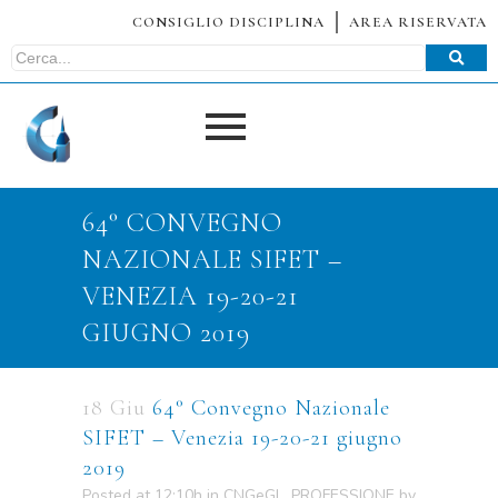
CONSIGLIO DISCIPLINA
AREA RISERVATA
64° CONVEGNO
NAZIONALE SIFET –
VENEZIA 19-20-21
GIUGNO 2019
18 Giu
64° Convegno Nazionale
SIFET – Venezia 19-20-21 giugno
2019
Posted at 12:10h
in
CNGeGL
,
PROFESSIONE
by