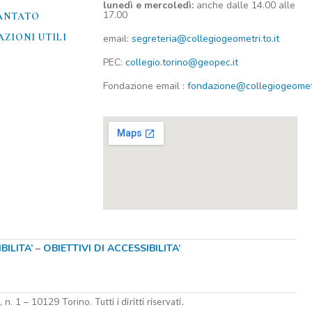
lunedì e mercoledì:
anche dalle 14.00 alle
17.00
ANTATO
ZIONI UTILI​
email:
segreteria@collegiogeometri.to.it
PEC:
collegio.torino@geopec.it
Fondazione
email
:
fondazione@collegiogeometri
ILITA’
–
OBIETTIVI DI ACCESSIBILITA’
i, n. 1 – 10129 Torino.
Tutti i diritti riservati.