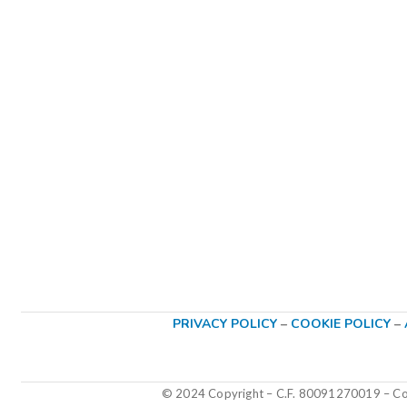
PRIVACY POLICY
–
COOKIE POLICY
–
© 2024 Copyright – C.F. 80091270019
–
Col