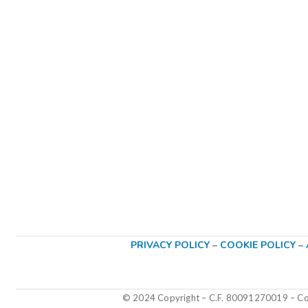
PRIVACY POLICY
–
COOKIE POLICY
–
© 2024 Copyright – C.F. 80091270019
–
Col