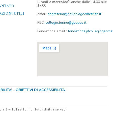
lunedì e mercoledì:
anche dalle 14.00 alle
17.00
ANTATO
ZIONI UTILI​
email:
segreteria@collegiogeometri.to.it
PEC:
collegio.torino@geopec.it
Fondazione
email
:
fondazione@collegiogeometri
ILITA’
–
OBIETTIVI DI ACCESSIBILITA’
i, n. 1 – 10129 Torino.
Tutti i diritti riservati.