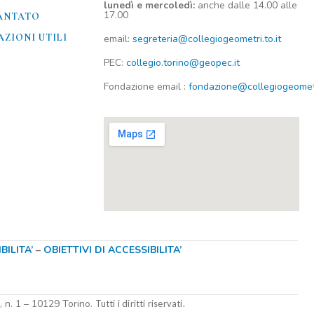
lunedì e mercoledì:
anche dalle 14.00 alle
17.00
ANTATO
ZIONI UTILI​
email:
segreteria@collegiogeometri.to.it
PEC:
collegio.torino@geopec.it
Fondazione
email
:
fondazione@collegiogeometri
ILITA’
–
OBIETTIVI DI ACCESSIBILITA’
i, n. 1 – 10129 Torino.
Tutti i diritti riservati.