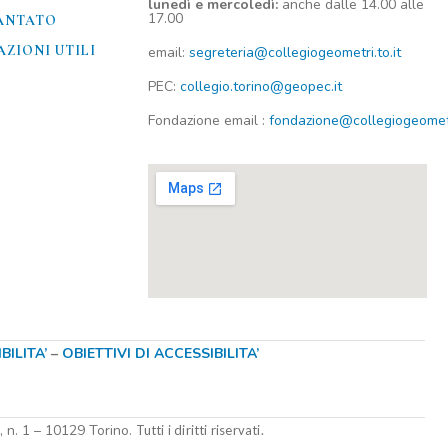
lunedì e mercoledì:
anche dalle 14.00 alle
17.00
ANTATO
ZIONI UTILI​
email:
segreteria@collegiogeometri.to.it
PEC:
collegio.torino@geopec.it
Fondazione
email
:
fondazione@collegiogeometri
ILITA’
–
OBIETTIVI DI ACCESSIBILITA’
i, n. 1 – 10129 Torino.
Tutti i diritti riservati.