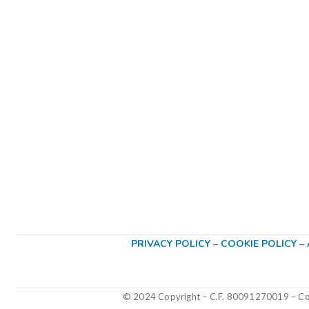
PRIVACY POLICY
–
COOKIE POLICY
–
© 2024 Copyright – C.F. 80091270019
–
Col