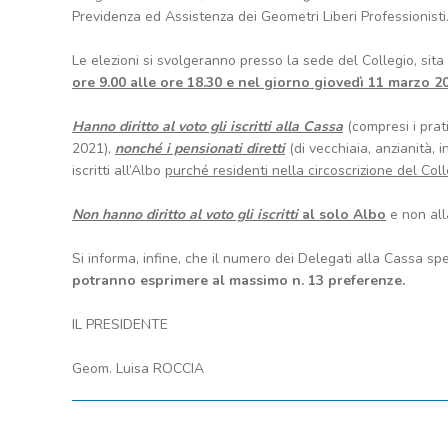
Previdenza ed Assistenza dei Geometri Liberi Professionisti
Le elezioni si svolgeranno presso la sede del Collegio, sita i
ore 9.00 alle ore 18.30 e nel giorno giovedì 11 marz
o 20
Hanno diritto al voto gli iscritti alla Cassa
(compresi i prati
2021),
nonché i pensionati diretti
(di vecchiaia, anzianità, i
iscritti all’Albo
purché residenti nella circoscrizione del Coll
Non hanno diritto al voto gli iscritti
al solo Albo
e non al
Si informa, infine, che il numero dei Delegati alla Cassa sp
potranno esprimere al massimo n. 13 preferenze.
IL PRESIDENTE
Geom. Luisa ROCCIA