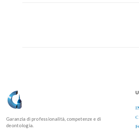
U
I
C
Garanzia di professionalità, competenze e di
deontologia.
F