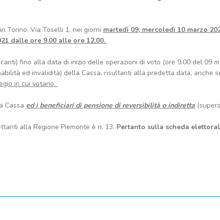
.
n Torino, Via Toselli 1, nei giorni
martedì 09, mercoledì 10 marzo 20
21 dalle ore 9.00 alle ore 12.00.
canti) fino alla data di inizio delle operazioni di voto (ore 9.00 del 09 
nabilità ed invalidità) della Cassa, risultanti alla predetta data, anche 
egio in cui votano.
la Cassa
ed i beneficiari di pensione di reversibilità o indiretta
(superst
ettanti alla Regione Piemonte è n. 13.
Pertanto sulla scheda elettoral