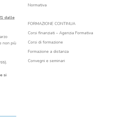
Normativa
21 dalle
FORMAZIONE CONTINUA
Corsi finanziati – Agenzia Formativa
marzo
Corsi di formazione
se non più
Formazione a distanza
Convegni e seminari
iti).
e si