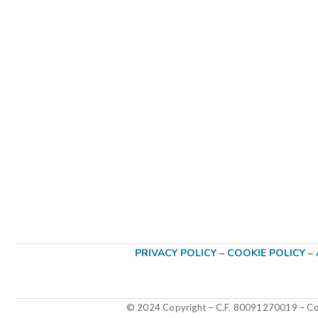
PRIVACY POLICY
–
COOKIE POLICY
–
© 2024 Copyright – C.F. 80091270019
–
Col