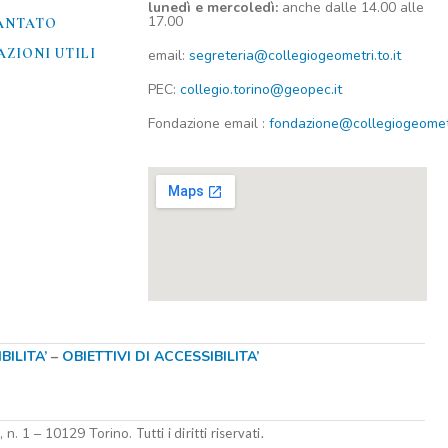
lunedì e mercoledì:
anche dalle 14.00 alle
17.00
ANTATO
ZIONI UTILI​
email:
segreteria@collegiogeometri.to.it
PEC:
collegio.torino@geopec.it
Fondazione
email
:
fondazione@collegiogeometri
ILITA’
–
OBIETTIVI DI ACCESSIBILITA’
i, n. 1 – 10129 Torino.
Tutti i diritti riservati.