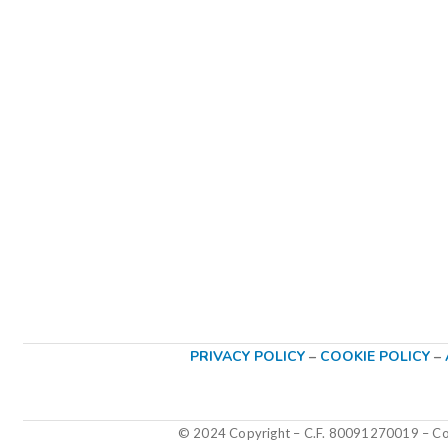
PRIVACY POLICY
–
COOKIE POLICY
–
© 2024 Copyright – C.F. 80091270019
–
Col