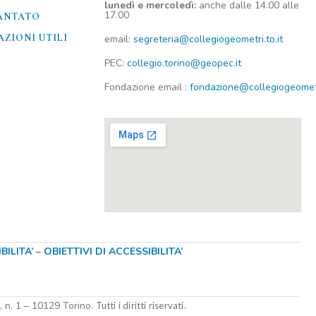
lunedì e mercoledì:
anche dalle 14.00 alle
17.00
ANTATO
ZIONI UTILI​
email:
segreteria@collegiogeometri.to.it
PEC:
collegio.torino@geopec.it
Fondazione
email
:
fondazione@collegiogeometri
ILITA’
–
OBIETTIVI DI ACCESSIBILITA’
i, n. 1 – 10129 Torino.
Tutti i diritti riservati.