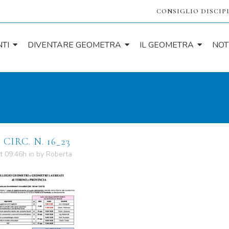
CONSIGLIO DISCIP
TI
DIVENTARE GEOMETRA
IL GEOMETRA
NOT
t
CIRC. N. 16_23
t 09:46h
in
by
Roberta