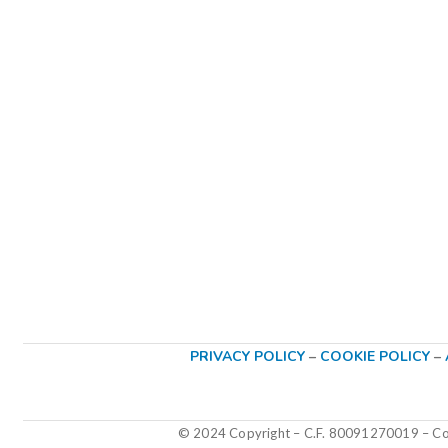
PRIVACY POLICY
–
COOKIE POLICY
–
© 2024 Copyright – C.F. 80091270019
–
Col