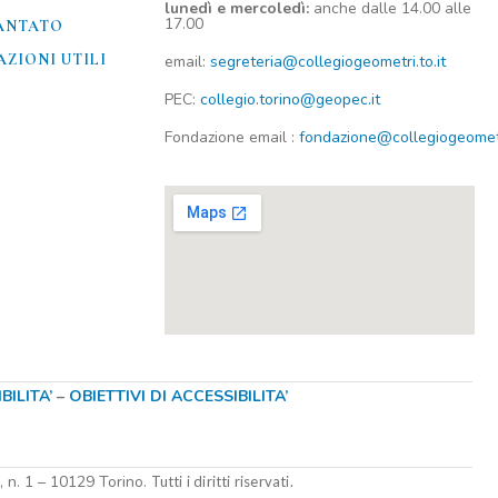
lunedì e mercoledì:
anche dalle 14.00 alle
17.00
ANTATO
ZIONI UTILI​
email:
segreteria@collegiogeometri.to.it
PEC:
collegio.torino@geopec.it
Fondazione
email
:
fondazione@collegiogeometri
ILITA’
–
OBIETTIVI DI ACCESSIBILITA’
i, n. 1 – 10129 Torino.
Tutti i diritti riservati.