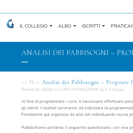
IL COLLEGIO
ALBO
ISCRITTI
PRATICAN
ANALISI DEI FABBISOGNI – P
22 Nov
Analisi dei Fabbisogni – Proposte 
Posted at 10:01h
in
CORSI FORMAZIONE
by
Il Collegio
Al fine di programmare i corsi, è necessario effettuare per
gli utenti. I risultati serviranno ad indirizzare la programm
Fondazione già organizza da anni e/o individuando nuove pr
Pubblichiamo pertanto il seguente questionario, con viva pr