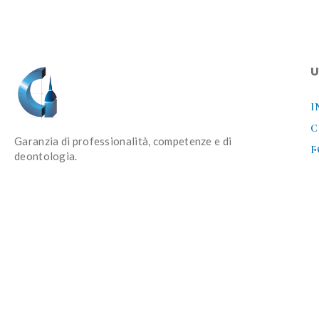
U
I
C
Garanzia di professionalità, competenze e di
F
deontologia.