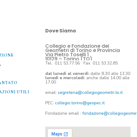
Dove Siamo
Collegio e Fondazione dei
O
Geometri di Torino e Provincia
Via Pietro Toselli 1
ZIONE
10129 – Torino (TO)
Tel. 011 53.77.56 Fax 011 53.32.85
A
dal lunedì al venerdì:
dalle 8.30 alle 13.30
lunedì e mercoledì:
anche dalle 14.00 alle
17.00
ANTATO
ZIONI UTILI​
email:
segreteria@collegiogeometri.to.it
PEC:
collegio.torino@geopec.it
Fondazione
email
:
fondazione@collegiogeometri