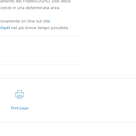
vamento del FABBISOGNO, cioè della
oscenze in una determinata area.
usivamente on-line sul sit
o
efault
nel più breve tempo possibile.
Print page