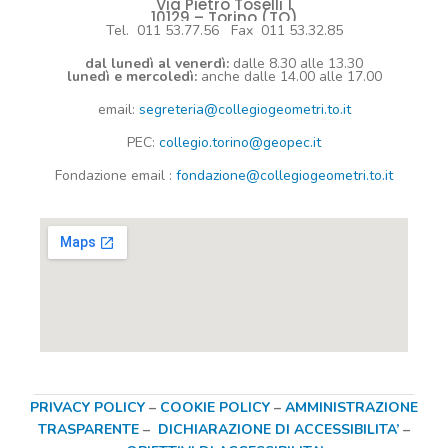
Via Pietro Toselli 1
10129 – Torino (TO)
Tel. 011 53.77.56 Fax 011 53.32.85
dal lunedì al venerdì:
dalle 8.30 alle 13.30
lunedì e mercoledì:
anche dalle 14.00 alle 17.00
email:
segreteria@collegiogeometri.to.it
PEC:
collegio.torino@geopec.it
Fondazione
email
:
fondazione@collegiogeometri.to.it
PRIVACY POLICY
–
COOKIE POLICY
–
AMMINISTRAZIONE
TRASPARENTE
–
DICHIARAZIONE DI ACCESSIBILITA’
–