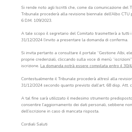
Si rende noto agli Iscritti che, come da comunicazione del Tr
Tribunale procederà alla revisione biennale dell’Albo CTU previ
6 D.M. 109/2023.
A tale scopo il segretario del Comitato trasmetterà a tutti i 
31/12/2024 l’invito a presentare la domanda di conferma.
Si invita pertanto a consultare il portale “Gestione Albi, el
proprie credenziali, cliccando sulla voce di menù “iscrizio
iscrizione.
La domanda potrà essere compilata entro il 30/
Contestualmente il Tribunale procederà altresì alla revisione 
31/12/2024 secondo quanto previsto dall’art. 68 disp. Att. c
A tal fine sarà utilizzato il medesimo strumento predisposto
consentire l’aggiornamento dei dati personali, sebbene non
dell’iscrizione in caso di mancata risposta.
Cordiali Saluti