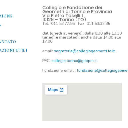
Collegio e Fondazione dei
O
Geometri di Torino e Provincia
Via Pietro Toselli 1
ZIONE
10129 – Torino (TO)
Tel. 011 53.77.56 Fax 011 53.32.85
A
dal lunedì al venerdì:
dalle 8.30 alle 13.30
lunedì e mercoledì:
anche dalle 14.00 alle
17.00
ANTATO
ZIONI UTILI​
email:
segreteria@collegiogeometri.to.it
PEC:
collegio.torino@geopec.it
Fondazione
email
:
fondazione@collegiogeometri