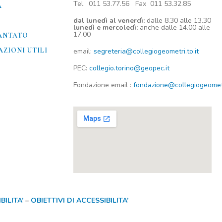
Tel. 011 53.77.56 Fax 011 53.32.85
A
dal lunedì al venerdì:
dalle 8.30 alle 13.30
lunedì e mercoledì:
anche dalle 14.00 alle
17.00
ANTATO
ZIONI UTILI​
email:
segreteria@collegiogeometri.to.it
PEC:
collegio.torino@geopec.it
Fondazione
email
:
fondazione@collegiogeometri
ILITA’
–
OBIETTIVI DI ACCESSIBILITA’