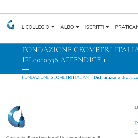
IL COLLEGIO
ALBO
ISCRITTI
PRATICAN
FONDAZIONE GEOMETRI ITALIA
IFL0010938 APPENDICE 1
FONDAZIONE GEOMETRI ITALIANI - Dichiarazione di assicur
U
I
C
Garanzia di professionalità, competenze e di