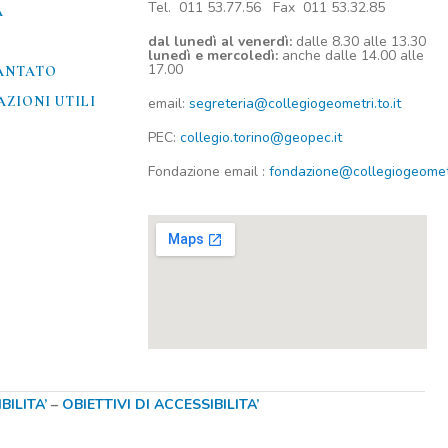
Tel. 011 53.77.56 Fax 011 53.32.85
A
dal lunedì al venerdì:
dalle 8.30 alle 13.30
lunedì e mercoledì:
anche dalle 14.00 alle
17.00
ANTATO
ZIONI UTILI​
email:
segreteria@collegiogeometri.to.it
PEC:
collegio.torino@geopec.it
Fondazione
email
:
fondazione@collegiogeometri
ILITA’
–
OBIETTIVI DI ACCESSIBILITA’