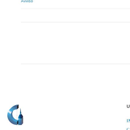
Avviso
U
I
C