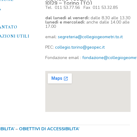
10129 – Torino (TO)
Tel. 011 53.77.56 Fax 011 53.32.85
A
dal lunedì al venerdì:
dalle 8.30 alle 13.30
lunedì e mercoledì:
anche dalle 14.00 alle
17.00
ANTATO
ZIONI UTILI​
email:
segreteria@collegiogeometri.to.it
PEC:
collegio.torino@geopec.it
Fondazione
email
:
fondazione@collegiogeometri
ILITA’
–
OBIETTIVI DI ACCESSIBILITA’