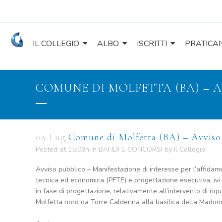
IL COLLEGIO
ALBO
ISCRITTI
PRATICAN
COMUNE DI MOLFETTA (BA) – 
09 Lug
Comune di Molfetta (BA) – Avviso
Posted at 15:09h
in
BANDI E CONCORSI
by
Il Collegio
Avviso pubblico – Manifestazione di interesse per l’affidamen
tecnica ed economica (PFTE) e progettazione esecutiva, ivi
in fase di progettazione, relativamente all’intervento di riqu
Molfetta nord da Torre Calderina alla basilica della Madon