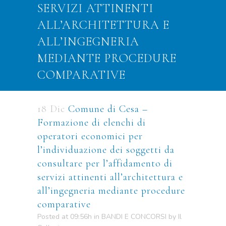
SERVIZI ATTINENTI
ALL’ARCHITETTURA E
ALL’INGEGNERIA
MEDIANTE PROCEDURE
COMPARATIVE
18 Dic
Comune di Cesa –
Formazione di elenchi di
operatori economici per
l’individuazione dei soggetti da
consultare per l’affidamento di
servizi attinenti all’architettura e
all’ingegneria mediante procedure
comparative
Posted at 09:56h
in
BANDI E CONCORSI
by
Il