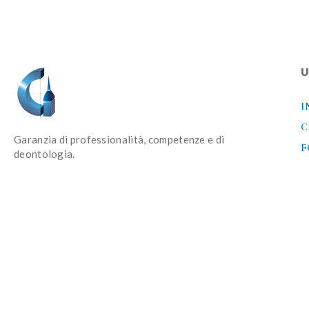
U
I
C
Garanzia di professionalità, competenze e di
F
deontologia.