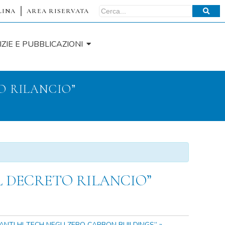
LINA
AREA RISERVATA
IZIE E PUBBLICAZIONI
TO RILANCIO”
EL DECRETO RILANCIO”
PIANTI HI-TECH NEGLI ZERO CARBON BUILDINGS”
»