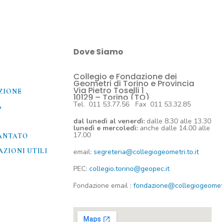
Dove Siamo
Collegio e Fondazione dei
O
Geometri di Torino e Provincia
Via Pietro Toselli 1
ZIONE
10129 – Torino (TO)
Tel. 011 53.77.56 Fax 011 53.32.85
A
dal lunedì al venerdì:
dalle 8.30 alle 13.30
lunedì e mercoledì:
anche dalle 14.00 alle
17.00
ANTATO
ZIONI UTILI​
email:
segreteria@collegiogeometri.to.it
PEC:
collegio.torino@geopec.it
Fondazione
email
:
fondazione@collegiogeometri