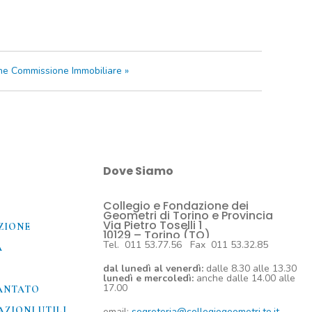
ne Commissione Immobiliare
»
Dove Siamo
Collegio e Fondazione dei
O
Geometri di Torino e Provincia
Via Pietro Toselli 1
ZIONE
10129 – Torino (TO)
Tel. 011 53.77.56 Fax 011 53.32.85
A
dal lunedì al venerdì:
dalle 8.30 alle 13.30
lunedì e mercoledì:
anche dalle 14.00 alle
17.00
ANTATO
ZIONI UTILI​
email:
segreteria@collegiogeometri.to.it