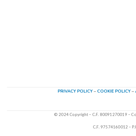
PRIVACY POLICY
–
COOKIE POLICY
–
© 2024 Copyright – C.F. 80091270019
–
Col
C.F. 97574160012 – P