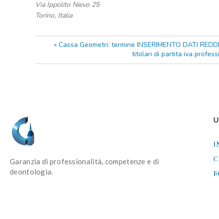
Via Ippolito Nievo 25
Torino
,
Italia
«
Cassa Geometri: termine INSERIMENTO DATI REDDITU
titolari di partita iva profes
U
I
C
Garanzia di professionalità, competenze e di
deontologia.
F