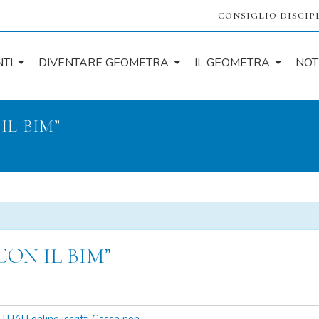
CONSIGLIO DISCIP
TI
DIVENTARE GEOMETRA
IL GEOMETRA
NOT
IL BIM”
ON IL BIM”
ALI online iscritti Cassa non