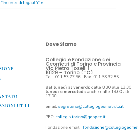
“Incontri di legalità”
»
Dove Siamo
Collegio e Fondazione dei
O
Geometri di Torino e Provincia
Via Pietro Toselli 1
ZIONE
10129 – Torino (TO)
Tel. 011 53.77.56 Fax 011 53.32.85
A
dal lunedì al venerdì:
dalle 8.30 alle 13.30
lunedì e mercoledì:
anche dalle 14.00 alle
17.00
ANTATO
ZIONI UTILI​
email:
segreteria@collegiogeometri.to.it
PEC:
collegio.torino@geopec.it
Fondazione
email
:
fondazione@collegiogeometri