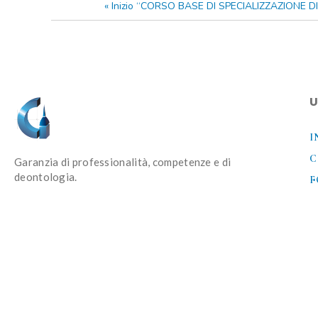
«
Inizio “CORSO BASE DI SPECIALIZZAZIONE D
U
I
C
Garanzia di professionalità, competenze e di
deontologia.
F