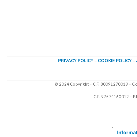
PRIVACY POLICY
–
COOKIE POLICY
–
© 2024 Copyright – C.F. 80091270019
–
Col
C.F. 97574160012 – P
Informat