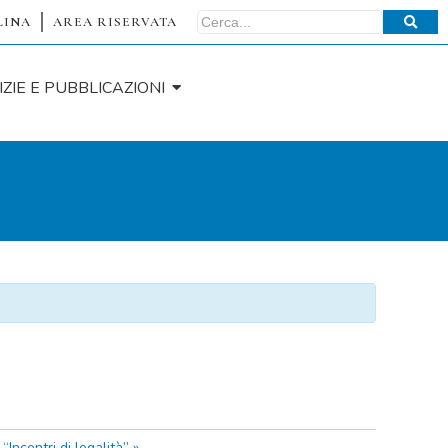
LINA
AREA RISERVATA
IZIE E PUBBLICAZIONI
“Incontri di legalità”
»